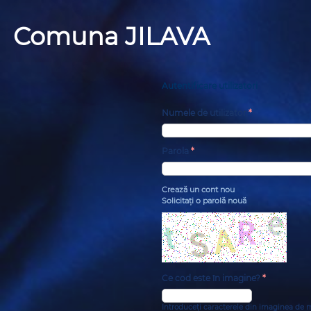
Comuna JILAVA
Autentificare utilizatori
Numele de utilizator
*
Parola
*
Crează un cont nou
Solicitaţi o parolă nouă
Ce cod este în imagine?
*
Introduceți caracterele din imaginea de m